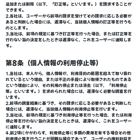
追加または削除（以下，「訂正等」といいます。）を請求することが
できます。
2.当社は，ユーザーから前項の請求を受けてその請求に応じる必要が
あると判断した場合には，遅滞なく，当該個人情報の訂正等を行うも
のとします。
3.当社は，前項の規定に基づき訂正等を行った場合，または訂正等を
行わない旨の決定をしたときは遅滞なく，これをユーザーに通知しま
す。
第8条（個人情報の利用停止等）
1.当社は，本人から，個人情報が，利用目的の範囲を超えて取り扱わ
れているという理由，または不正の手段により取得されたものである
という理由により，その利用の停止または消去（以下，「利用停止
等」といいます。）を求められた場合には，遅滞なく必要な調査を行
います。
2.前項の調査結果に基づき，その請求に応じる必要があると判断した
場合には，遅滞なく，当該個人情報の利用停止等を行います。
3.当社は，前項の規定に基づき利用停止等を行った場合，または利用
停止等を行わない旨の決定をしたときは，遅滞なく，これをユーザー
に通知します。
4.前2項にかかわらず，利用停止等に多額の費用を有する場合その他
利用停止等を行うことが困難な場合であって，ユーザーの権利利益を