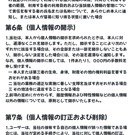
者の範囲，利用する者の利用目的および当該個人情報の管理につい
て責任を有する者の氏名または名称について，あらかじめ本人に通
知し，または本人が容易に知り得る状態に置いた場合
第6条（個人情報の開示）
1.当社は，本人から個人情報の開示を求められたときは，本人に対
し，遅滞なくこれを開示します。ただし，開示することにより次のい
ずれかに該当する場合は，その全部または一部を開示しないこともあ
り，開示しない決定をした場合には，その旨を遅滞なく通知します。
なお，個人情報の開示に際しては，1件あたり1，000円の手数料を
申し受けます。
一 本人または第三者の生命，身体，財産その他の権利利益を害する
おそれがある場合
二 当社の業務の適正な実施に著しい支障を及ぼすおそれがある場合
三 その他法令に違反することとなる場合
2.前項の定めにかかわらず，履歴情報および特性情報などの個人情報
以外の情報については，原則として開示いたしません。
第7条（個人情報の訂正および削除）
1.ユーザーは，当社の保有する自己の個人情報が誤った情報である場
合には，当社が定める手続きにより，当社に対して個人情報の訂正，