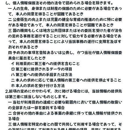
し，個人情報保護法その他の法令で認められる場合を除きます。
一 人の生命，身体または財産の保護のために必要がある場合であっ
て，本人の同意を得ることが困難であるとき
二 公衆衛生の向上または児童の健全な育成の推進のために特に必要
がある場合であって，本人の同意を得ることが困難であるとき
三 国の機関もしくは地方公共団体またはその委託を受けた者が法令
の定める事務を遂行することに対して協力する必要がある場合であ
って，本人の同意を得ることにより当該事務の遂行に支障を及ぼす
おそれがあるとき
四 予め次の事項を告知あるいは公表し，かつ当社が個人情報保護委
員会に届出をしたとき
イ 利用目的に第三者への提供を含むこと
ロ 第三者に提供されるデータの項目
ハ 第三者への提供の手段または方法
二 本人の求めに応じて個人情報の第三者への提供を停止すること
ホ 本人の求めを受け付ける方法
2.前項の定めにかかわらず，次に掲げる場合には，当該情報の提供先
は第三者に該当しないものとします。
一 当社が利用目的の達成に必要な範囲内において個人情報の取扱い
の全部または一部を委託する場合
二 合併その他の事由による事業の承継に伴って個人情報が提供され
る場合
三 個人情報を特定の者との間で共同して利用する場合であって，そ
の旨並びに共同して利用される個人情報の項目，共同して利用する